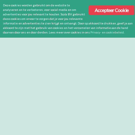
Deze cookies worden gebruikt om de website te
Accepteer Cookie
analyseren en te verbeteren, voor social media en om
advertenties voor jou relevant te houden. Scala BV gebruikt
deze cookies om ervoor te zorgen dat je voor jou relevante
informatie en advertenties te zien krijgt en ontvangt. Door op akkoord te drukken, geef je aan
akkoord te zijn met het gebruik van cookies en het verzamelen van informatie aan de hand
daarvan door ons en door derden. Lees meer over cookies in ons
Privacy- en cookiebeleid
.