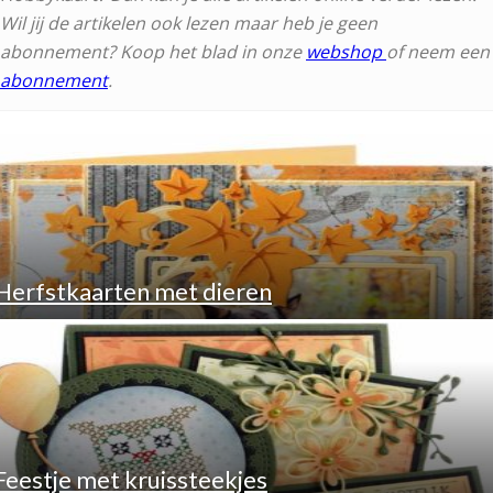
Wil jij de artikelen ook lezen maar heb je geen
abonnement? Koop het blad in onze
webshop
of neem een
abonnement
.
Herfstkaarten met dieren
Feestje met kruissteekjes