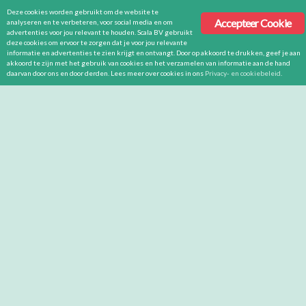
Deze cookies worden gebruikt om de website te
Accepteer Cookie
analyseren en te verbeteren, voor social media en om
advertenties voor jou relevant te houden. Scala BV gebruikt
deze cookies om ervoor te zorgen dat je voor jou relevante
informatie en advertenties te zien krijgt en ontvangt. Door op akkoord te drukken, geef je aan
akkoord te zijn met het gebruik van cookies en het verzamelen van informatie aan de hand
daarvan door ons en door derden. Lees meer over cookies in ons
Privacy- en cookiebeleid
.