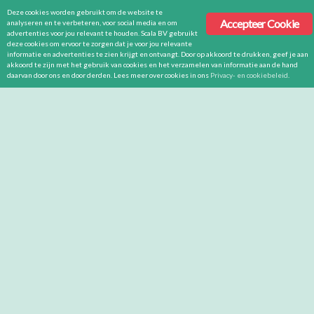
Deze cookies worden gebruikt om de website te
Accepteer Cookie
analyseren en te verbeteren, voor social media en om
advertenties voor jou relevant te houden. Scala BV gebruikt
deze cookies om ervoor te zorgen dat je voor jou relevante
informatie en advertenties te zien krijgt en ontvangt. Door op akkoord te drukken, geef je aan
akkoord te zijn met het gebruik van cookies en het verzamelen van informatie aan de hand
daarvan door ons en door derden. Lees meer over cookies in ons
Privacy- en cookiebeleid
.