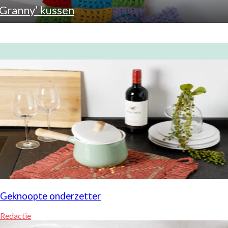
‘Granny’ kussen
Geknoopte onderzetter
Redactie