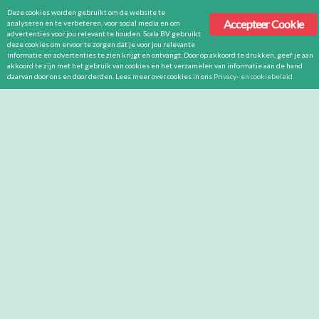
Deze cookies worden gebruikt om de website te
Accepteer Cookie
analyseren en te verbeteren, voor social media en om
advertenties voor jou relevant te houden. Scala BV gebruikt
deze cookies om ervoor te zorgen dat je voor jou relevante
informatie en advertenties te zien krijgt en ontvangt. Door op akkoord te drukken, geef je aan
akkoord te zijn met het gebruik van cookies en het verzamelen van informatie aan de hand
daarvan door ons en door derden. Lees meer over cookies in ons
Privacy- en cookiebeleid
.