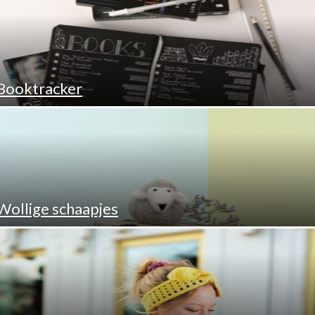
Booktracker
Wollige schaapjes