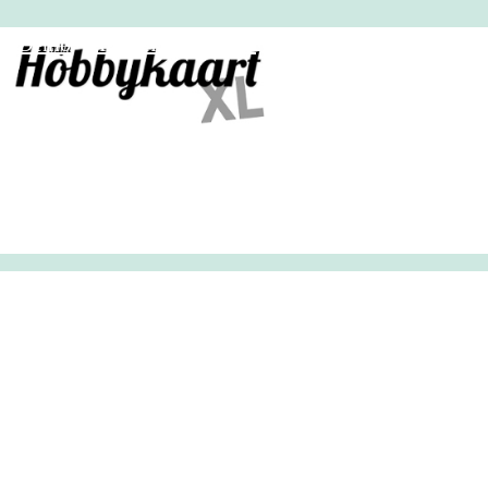
HobbyHandig
Demo
Archief
Inloggen