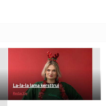
La-la-la lama kersttrui
Redactie