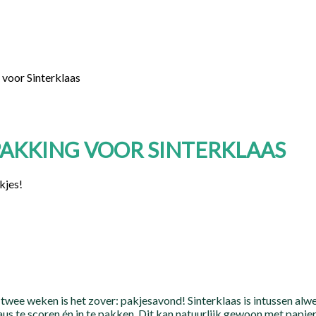
voor Sinterklaas
AKKING VOOR SINTERKLAAS
kjes!
twee weken is het zover: pakjesavond! Sinterklaas is intussen alwee
us te scoren én in te pakken. Dit kan natuurlijk gewoon met papier