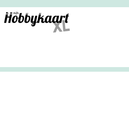
HobbyHandig
Demo
Archief
Inloggen