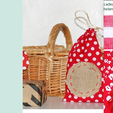
cadea
helem