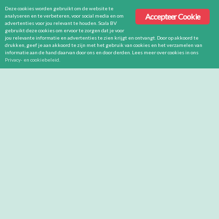
Deze cookies worden gebruikt om de website te
Accepteer Cookie
analyseren en te verbeteren, voor social media en om
advertenties voor jou relevant te houden. Scala BV
gebruikt deze cookies om ervoor te zorgen dat je voor
jou relevante informatie en advertenties te zien krijgt en ontvangt. Door op akkoord te
drukken, geef je aan akkoord te zijn met het gebruik van cookies en het verzamelen van
informatie aan de hand daarvan door ons en door derden. Lees meer over cookies in ons
Privacy- en cookiebeleid
.