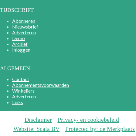
TIJDSCHRIFT
Abonneren
Nieuwsbrief
Adverteren
Demo
Archief
Inloggen
ALGEMEEN
Contact
Abonnementsvoorwaarden
Winkeliers
Adverteren
Links
Disclaimer
Privacy- en cookiebeleid
Website: Scala BV
Protected by: de Merkplaats