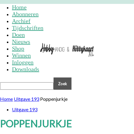
Home
Abonneren
Archief
Tijdschriften
Doen
Nieuws
Shop
Winnen
Inloggen
Downloads
Home
Uitgave 193
Poppenjurkje
Uitgave 193
POPPENJURKJE