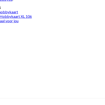
S
 hobbykaart
 Hobbykaart XL 106
aal voor jou