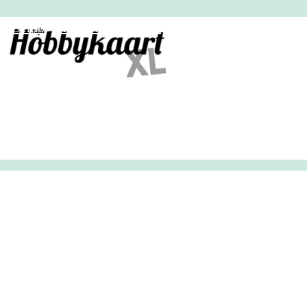
HobbyHandig
Demo
Archief
Inloggen