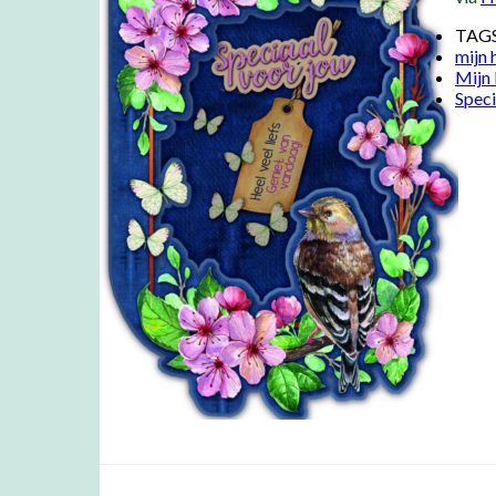
TAG
mijn
Mijn
Speci