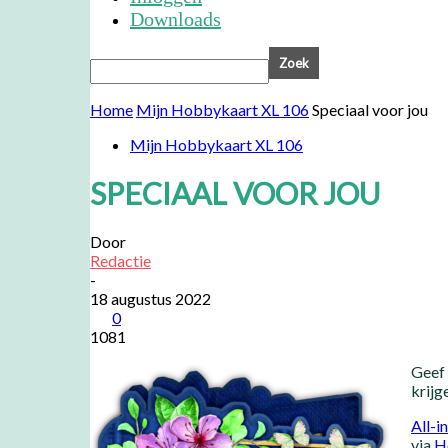
Downloads
Home
Mijn Hobbykaart XL 106
Speciaal voor jou
Mijn Hobbykaart XL 106
SPECIAAL VOOR JOU
Door
Redactie
-
18 augustus 2022
0
1081
Geef 
krijg
All-i
via
H