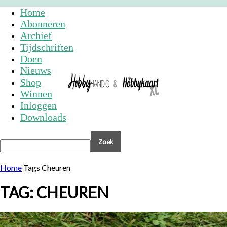
Home
Abonneren
Archief
Tijdschriften
Doen
Nieuws
Shop
Winnen
Inloggen
Downloads
Home
Tags
Cheuren
TAG: CHEUREN