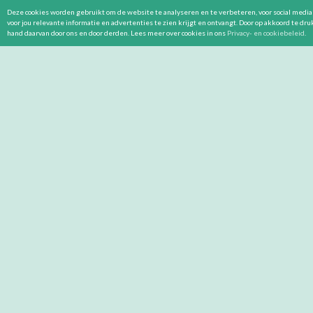
Deze cookies worden gebruikt om de website te analyseren en te verbeteren, voor social media 
voor jou relevante informatie en advertenties te zien krijgt en ontvangt. Door op akkoord te dr
hand daarvan door ons en door derden. Lees meer over cookies in ons
Privacy- en cookiebeleid
.