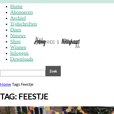
Home
Abonneren
Archief
Tijdschriften
Doen
Nieuws
Shop
Winnen
Inloggen
Downloads
Home
Tags
Feestje
TAG: FEESTJE