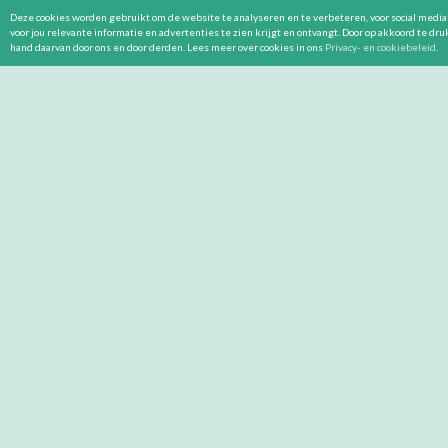
Deze cookies worden gebruikt om de website te analyseren en te verbeteren, voor social media 
voor jou relevante informatie en advertenties te zien krijgt en ontvangt. Door op akkoord te dr
hand daarvan door ons en door derden. Lees meer over cookies in ons
Privacy- en cookiebeleid
.