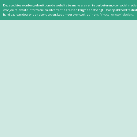
Deze cookies worden gebruikt om de website te analyseren en te verbeteren, voor social media 
voor jou relevante informatie en advertenties te zien krijgt en ontvangt. Door op akkoord te dr
hand daarvan door ons en door derden. Lees meer over cookies in ons
Privacy- en cookiebeleid
.