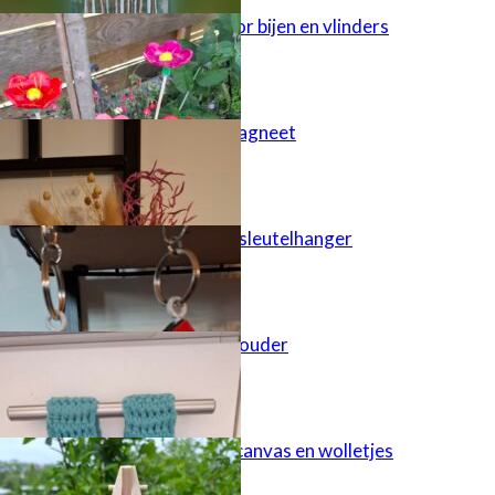
Tuinsteker voor bijen en vlinders
Juf bedankt magneet
Houten huisje sleutelhanger
Keukendoek houder
Oefenen met canvas en wolletjes