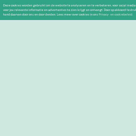
Deze cookies worden gebruikt om de website te analyseren en te verbeteren, voor social media 
voor jou relevante informatie en advertenties te zien krijgt en ontvangt. Door op akkoord te dr
hand daarvan door ons en door derden. Lees meer over cookies in ons
Privacy- en cookiebeleid
.