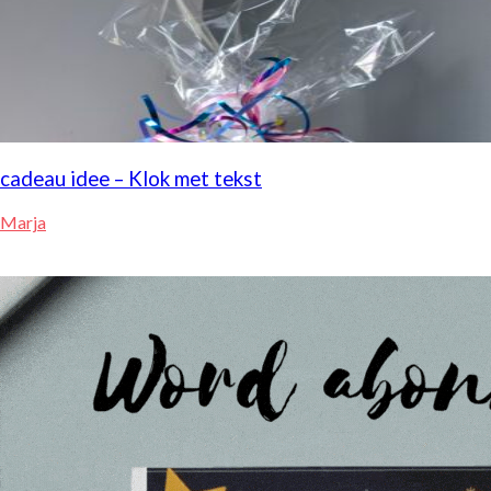
cadeau idee – Klok met tekst
Marja