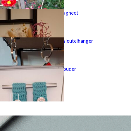
Juf bedankt magneet
Houten huisje sleutelhanger
Keukendoek houder