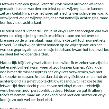
Het was even een gokje, want de klok moest hiervoor wel open
gemaakt kunnen worden om tekst op de wijzerplaat te kunnen
zetten. Gelukkig pakte het goed uit, slechts vier schroefjes was ik
verwijderd van de wijzerplaat, deze zat namelijk achter glas, maar
kon los via de achterkant.
De tekst sneed ik met de Cricut uit vinyl. Het aanbrengen was wel
even een dingetje. Ik gebruikte schilderstape om het over te
brengen op de wijzerplaat, maar dit plakte zelf toch nog net iets
te veel. De vinyl wilde slecht houden op de wijzerplaat, dus het
was een gepriegel met een mesje in de hand kwam het toch wel los
en bleef het voldoende zitten.
Natuurlijk blijft vinyl wel zitten, toch wilde ik er zeker van zijn dat
het er niet bij heel warm weer af zou kunnen komen. Wat ik dan
doe is met de mini easypress het vinyl iets verwarmen, wel met
bakpapier er tussen. Je ziet dan dat de vinyl licht versmelt met de
achtergrond als je het voorzichtig wat aanduwt. Het koste dus
ietwat tijd door slecht plakken van het vinyl, maar uiteindeijk
werd het een mooi persoonlijk cadeau. Helaas vergat ik alleen
foto’s te nemen, maar als je bekend bent met een plotter en vinyl
kom je zo ook wel een heel eind.