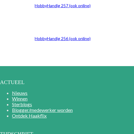
HobbyHandig 257 (ook online)
HobbyHandig 256 (ook online)
ACTUEEL
Nieuws
Winnen
Sterblogs
Blogger/medewerker worden
Ontdek Haakflix
TIJDSCHRIFT