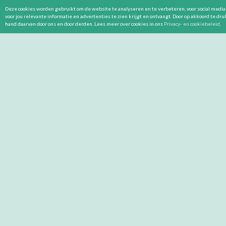
Deze cookies worden gebruikt om de website te analyseren en te verbeteren, voor social media 
voor jou relevante informatie en advertenties te zien krijgt en ontvangt. Door op akkoord te dr
hand daarvan door ons en door derden. Lees meer over cookies in ons
Privacy- en cookiebeleid
.