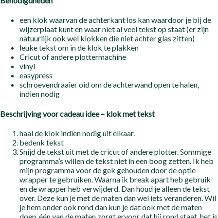
Benodigdheden
een klok waarvan de achterkant los kan waardoor je bij de
wijzerplaat kunt en waar niet al veel tekst op staat (er zijn
natuurlijk ook wel klokken die niet achter glas zitten)
leuke tekst om in de klok te plakken
Cricut of andere plottermachine
vinyl
easypress
schroevendraaier oid om de achterwand open te halen,
indien nodig
Beschrijving voor cadeau idee – klok met tekst
haal de klok indien nodig uit elkaar.
bedenk tekst
Snijd de tekst uit met de cricut of andere plotter. Sommige
programma’s willen de tekst niet in een boog zetten. Ik heb
mijn programma voor de gek gehouden door de optie
wrapper te gebruiken. Waarna ik break apart heb gebruik
en de wrapper heb verwijderd. Dan houd je alleen de tekst
over. Deze kun je met de maten dan wel iets veranderen. Wil
je hem onder ook rond dan kun je dat ook met de maten
doen, één van de maten zorgt ervoor dat hij rond staat, het is