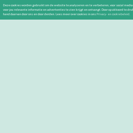
Deze cookies worden gebruikt om de website te analyseren en te verbeteren, voor social media 
voor jou relevante informatie en advertenties te zien krijgt en ontvangt. Door op akkoord te dr
hand daarvan door ons en door derden. Lees meer over cookies in ons
Privacy- en cookiebeleid
.