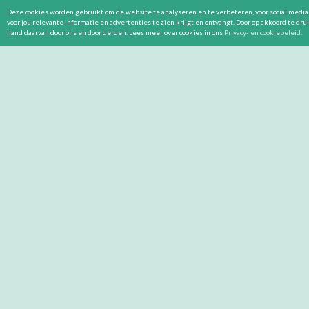
Deze cookies worden gebruikt om de website te analyseren en te verbeteren, voor social media 
voor jou relevante informatie en advertenties te zien krijgt en ontvangt. Door op akkoord te dr
hand daarvan door ons en door derden. Lees meer over cookies in ons
Privacy- en cookiebeleid
.