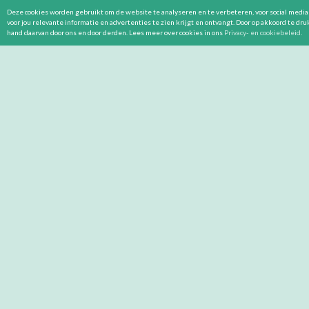
Deze cookies worden gebruikt om de website te analyseren en te verbeteren, voor social media 
voor jou relevante informatie en advertenties te zien krijgt en ontvangt. Door op akkoord te dr
hand daarvan door ons en door derden. Lees meer over cookies in ons
Privacy- en cookiebeleid
.