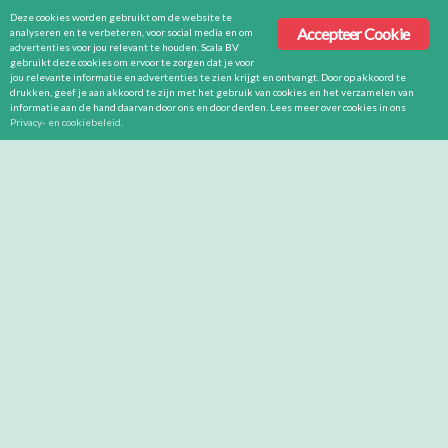
Deze cookies worden gebruikt om de website te
Accepteer Cookie
analyseren en te verbeteren, voor social media en om
advertenties voor jou relevant te houden. Scala BV
gebruikt deze cookies om ervoor te zorgen dat je voor
jou relevante informatie en advertenties te zien krijgt en ontvangt. Door op akkoord te
drukken, geef je aan akkoord te zijn met het gebruik van cookies en het verzamelen van
informatie aan de hand daarvan door ons en door derden. Lees meer over cookies in ons
Privacy- en cookiebeleid
.