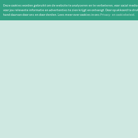
Deze cookies worden gebruikt om de website te analyseren en te verbeteren, voor social media 
voor jou relevante informatie en advertenties te zien krijgt en ontvangt. Door op akkoord te dr
hand daarvan door ons en door derden. Lees meer over cookies in ons
Privacy- en cookiebeleid
.