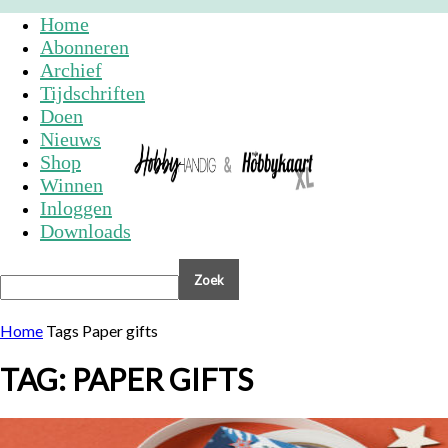
Home
Abonneren
Archief
Tijdschriften
Doen
Nieuws
Shop
Winnen
Inloggen
Downloads
Home
Tags
Paper gifts
TAG: PAPER GIFTS