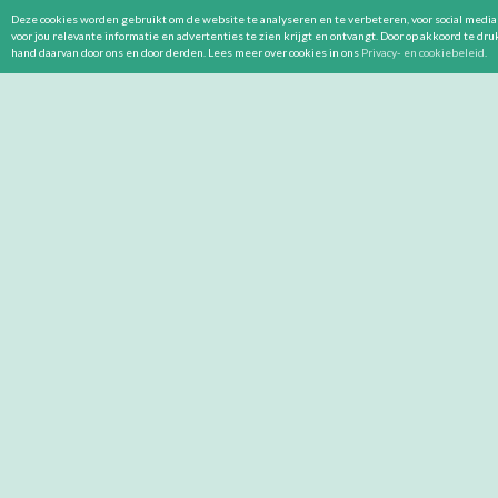
Deze cookies worden gebruikt om de website te analyseren en te verbeteren, voor social media 
voor jou relevante informatie en advertenties te zien krijgt en ontvangt. Door op akkoord te dr
hand daarvan door ons en door derden. Lees meer over cookies in ons
Privacy- en cookiebeleid
.