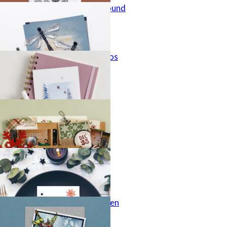
Magic is all around
Hertje in het bos
Cadeaumapje
Diner cards
Fijne feestdagen