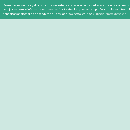
Deze cookies worden gebruikt om de website te analyseren en te verbeteren, voor social media 
voor jou relevante informatie en advertenties te zien krijgt en ontvangt. Door op akkoord te dr
hand daarvan door ons en door derden. Lees meer over cookies in ons
Privacy- en cookiebeleid
.