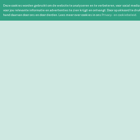
Deze cookies worden gebruikt om de website te analyseren en te verbeteren, voor social media 
voor jou relevante informatie en advertenties te zien krijgt en ontvangt. Door op akkoord te dr
hand daarvan door ons en door derden. Lees meer over cookies in ons
Privacy- en cookiebeleid
.