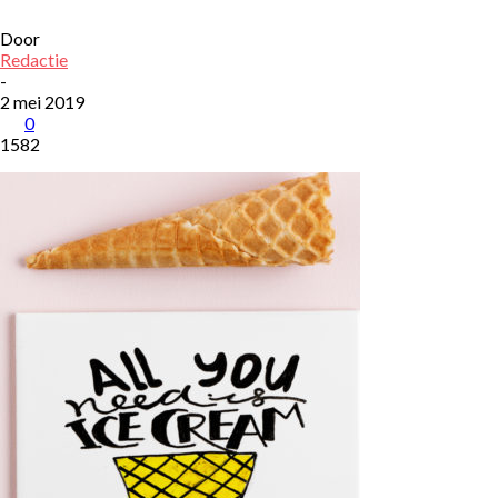
Door
Redactie
-
2 mei 2019
0
1582