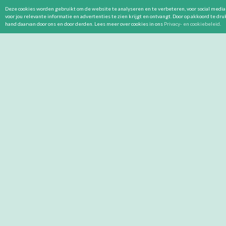
Deze cookies worden gebruikt om de website te analyseren en te verbeteren, voor social media 
voor jou relevante informatie en advertenties te zien krijgt en ontvangt. Door op akkoord te dr
hand daarvan door ons en door derden. Lees meer over cookies in ons
Privacy- en cookiebeleid
.