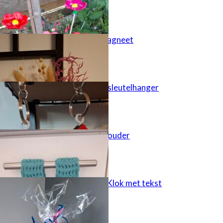
Juf bedankt magneet
Houten huisje sleutelhanger
Keukendoek houder
cadeau idee – Klok met tekst