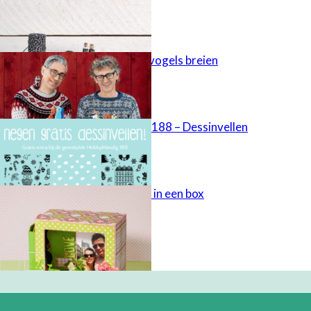
Basispatroon vogels breien
HobbyHandig 188 – Dessinvellen
Herinneringen in een box