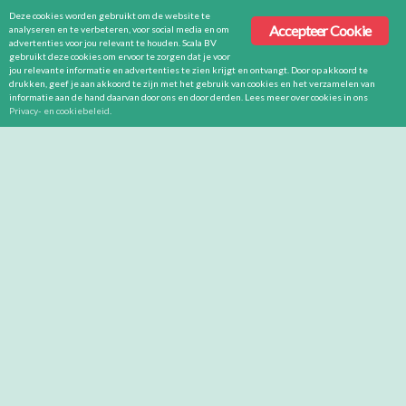
Deze cookies worden gebruikt om de website te
Accepteer Cookie
analyseren en te verbeteren, voor social media en om
advertenties voor jou relevant te houden. Scala BV
gebruikt deze cookies om ervoor te zorgen dat je voor
jou relevante informatie en advertenties te zien krijgt en ontvangt. Door op akkoord te
drukken, geef je aan akkoord te zijn met het gebruik van cookies en het verzamelen van
informatie aan de hand daarvan door ons en door derden. Lees meer over cookies in ons
Privacy- en cookiebeleid
.