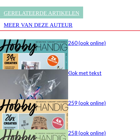
GERELATEERDE ARTIKELEN
MEER VAN DEZE AUTEUR
HobbyHandig 260 (ook online)
cadeau idee – Klok met tekst
HobbyHandig 259 (ook online)
HobbyHandig 258 (ook online)