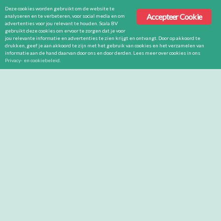
Deze cookies worden gebruikt om de website te
Accepteer Cookie
analyseren en te verbeteren, voor social media en om
advertenties voor jou relevant te houden. Scala BV
gebruikt deze cookies om ervoor te zorgen dat je voor
jou relevante informatie en advertenties te zien krijgt en ontvangt. Door op akkoord te
drukken, geef je aan akkoord te zijn met het gebruik van cookies en het verzamelen van
informatie aan de hand daarvan door ons en door derden. Lees meer over cookies in ons
Privacy- en cookiebeleid
.