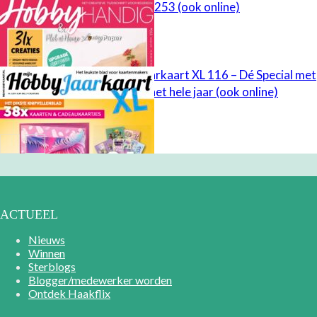
HobbyHandig 253 (ook online)
Mijn HobbyJaarkaart XL 116 – Dé Special met
kaarten voor het hele jaar (ook online)
ACTUEEL
Nieuws
Winnen
Sterblogs
Blogger/medewerker worden
Ontdek Haakflix