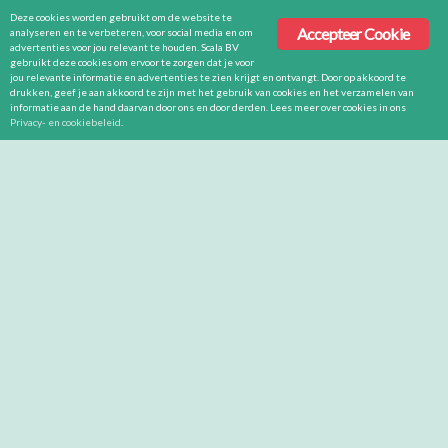
Deze cookies worden gebruikt om de website te
Accepteer Cookie
analyseren en te verbeteren, voor social media en om
advertenties voor jou relevant te houden. Scala BV
gebruikt deze cookies om ervoor te zorgen dat je voor
jou relevante informatie en advertenties te zien krijgt en ontvangt. Door op akkoord te
drukken, geef je aan akkoord te zijn met het gebruik van cookies en het verzamelen van
informatie aan de hand daarvan door ons en door derden. Lees meer over cookies in ons
Privacy- en cookiebeleid
.