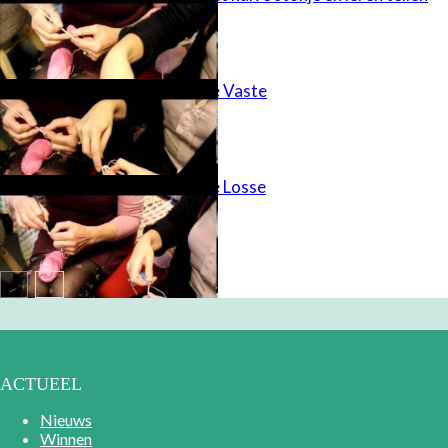
Haakles 3 – De Vaste
Haakles 2 – De Losse
ACTUEEL
Nieuws
Winnen