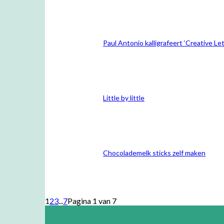
Paul Antonio kalligrafeert ‘Creative Let
Little by little
Chocolademelk sticks zelf maken
1
2
3
...
7
Pagina 1 van 7