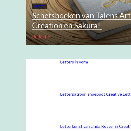
VIDEO'S
Schetsboeken van Talens Art
Creation en Sakura!
Redactie
Letters in vorm
Letterpatroon snoeppot Creative Lett
Letterkunst van Linda Koster in Creati