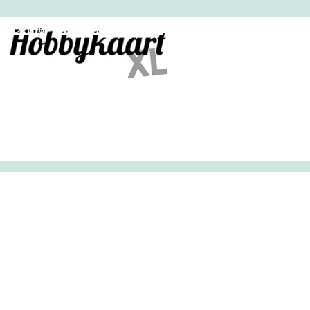
HobbyHandig
Demo
Archief
Inloggen