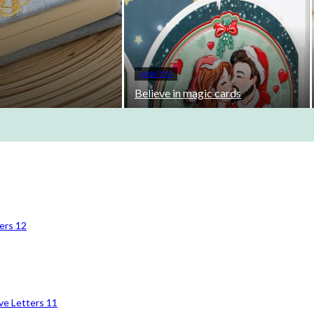
HOW TO'S
Believe in magic cards
ers 12
ve Letters 11