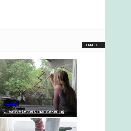
LAATSTE
VIDEO'S
Creative Letters raamtekening