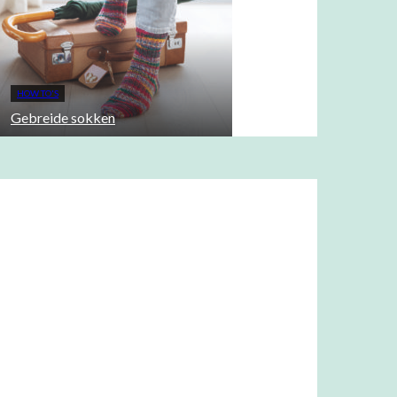
HOW TO'S
Gebreide sokken