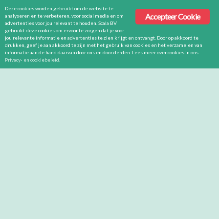
Deze cookies worden gebruikt om de website te
Accepteer Cookie
analyseren en te verbeteren, voor social media en om
advertenties voor jou relevant te houden. Scala BV
gebruikt deze cookies om ervoor te zorgen dat je voor
jou relevante informatie en advertenties te zien krijgt en ontvangt. Door op akkoord te
drukken, geef je aan akkoord te zijn met het gebruik van cookies en het verzamelen van
informatie aan de hand daarvan door ons en door derden. Lees meer over cookies in ons
Privacy- en cookiebeleid
.