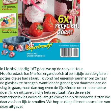
In HobbyHandig 167 gaan we op de recycle-tour.
Hoofdredactrice Marion ergerde zich al een tijdje aan de glazen
potjes die ze had staan. ‘Ik vond het eigenlijk jammer om ze naar
de glasbak te brengen, want ideeën genoeg om daarmee aan de
slag te gaan, maar dan nog even de tijd vinden om er iets mee te
doen.’ In de uitgave vind je het resultaat! Van de eerste
zomerkoninkjes werd de jam gekookt en op de redactie zitten we
daarvan heerlijk te smullen. We hopen dat jullie net zo smullen van
deze uitgave!