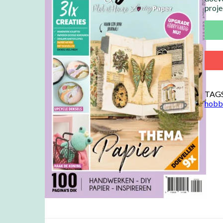
proje
TAG
hobb