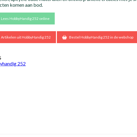
cten komen aan bod.
Lees HobbyHandig 252 online
Artikelen uit HobbyHandig 252
Bestel HobbyHandig 252 in de webshop
S
yhandig 252