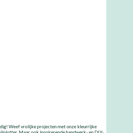
ig! Weef vrolijke projecten met onze kleurrijke
nijplotter. Maar ook inspirerende handwerk- en DIY-