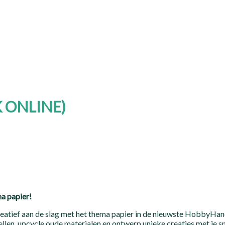
 ONLINE)
a papier!
eatief aan de slag met het thema papier in de nieuwste HobbyHand
llen, upcycle oude materialen en ontwerp unieke creaties met je s