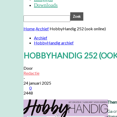
Downloads
Home
Archief
HobbyHandig 252 (ook online)
Archief
HobbyHandig archief
HOBBYHANDIG 252 (OOK
Door
Redactie
-
24 januari 2025
0
2448
Them
Ga cr
doeve