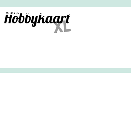
HobbyHandig
Demo
Archief
Inloggen