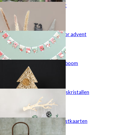
7x Poppenpret
Vlaggetjes voor advent
Kriskras kerstboom
Schitterende ijskristallen
Borduur je kerstkaarten