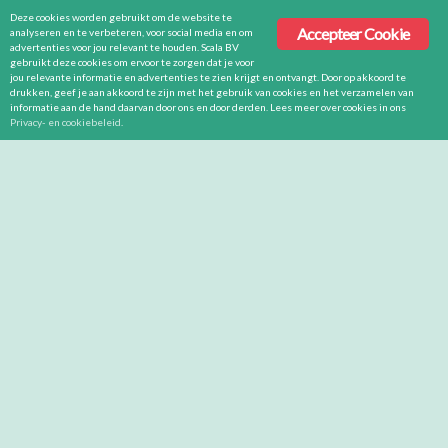
Deze cookies worden gebruikt om de website te
Accepteer Cookie
analyseren en te verbeteren, voor social media en om
advertenties voor jou relevant te houden. Scala BV
gebruikt deze cookies om ervoor te zorgen dat je voor
jou relevante informatie en advertenties te zien krijgt en ontvangt. Door op akkoord te
drukken, geef je aan akkoord te zijn met het gebruik van cookies en het verzamelen van
informatie aan de hand daarvan door ons en door derden. Lees meer over cookies in ons
Privacy- en cookiebeleid
.