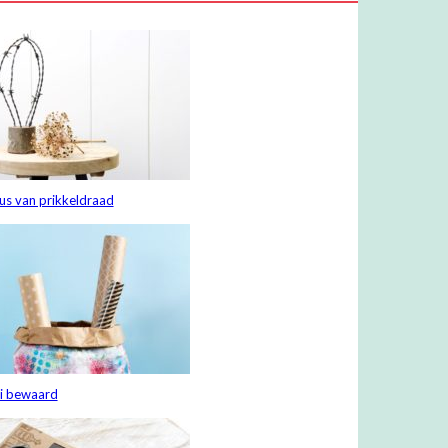
us van prikkeldraad
i bewaard