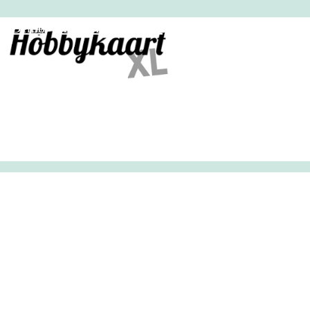
HobbyHandig
Demo
Archief
Inloggen