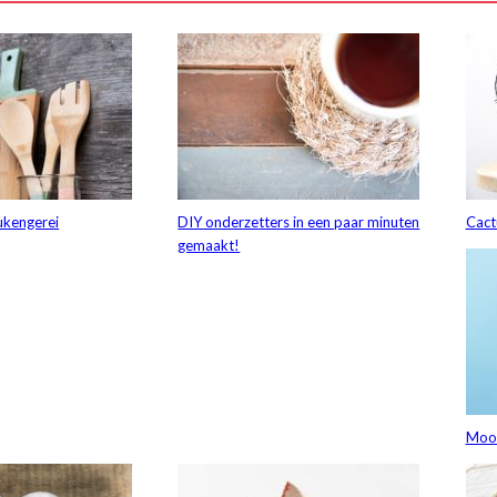
ukengerei
DIY onderzetters in een paar minuten
Cact
gemaakt!
Moo