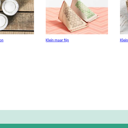
on
Klein maar fijn
Klei