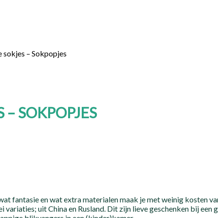
e sokjes – Sokpopjes
 – SOKPOPJES
at fantasie en wat extra materialen maak je met weinig kosten va
lei variaties; uit China en Rusland. Dit zijn lieve geschenken bij een
rappige blikvangers in een (kinder)kamer.