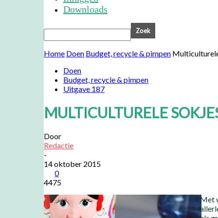
Downloads
Home
Doen
Budget, recycle & pimpen
Multiculturel
Doen
Budget, recycle & pimpen
Uitgave 187
MULTICULTURELE SOKJES
Door
Redactie
-
14 oktober 2015
0
4475
Met w
aller
als g