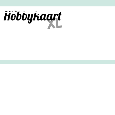
HobbyHandig
Demo
Archief
Inloggen