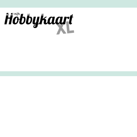
HobbyHandig
Demo
Archief
Inloggen