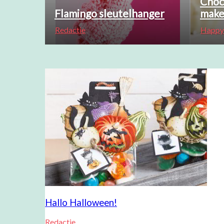
Choc
Flamingo sleutelhanger
mak
Redactie
Happy
Hallo Halloween!
Redactie