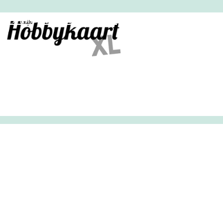
HobbyHandig
Demo
Archief
Inloggen