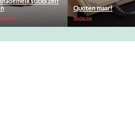
olademelk sticks zelf
en
Quoten maar!
 Stekkie
Redactie