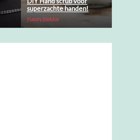
DIY Hand scrub voor
superzachte handen!
Happy Stekkie