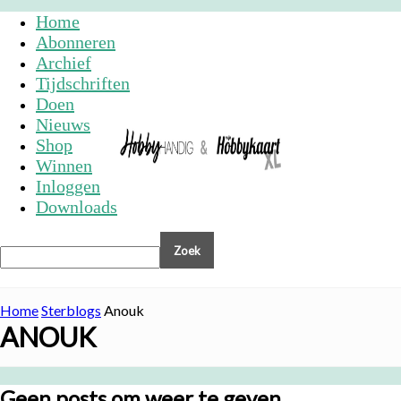
Home
Abonneren
Archief
Tijdschriften
Doen
Nieuws
Shop
Winnen
Inloggen
Downloads
Home
Sterblogs
Anouk
ANOUK
Geen posts om weer te geven