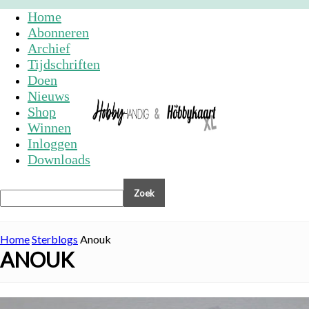
Home
Abonneren
Archief
Tijdschriften
Doen
Nieuws
Shop
Winnen
Inloggen
Downloads
Home
Sterblogs
Anouk
ANOUK