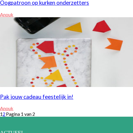
Oogpatroon op kurken onderzetters
Anouk
Pak jouw cadeau feestelijk in!
Anouk
1
2
Pagina 1 van 2
ACTUEEL