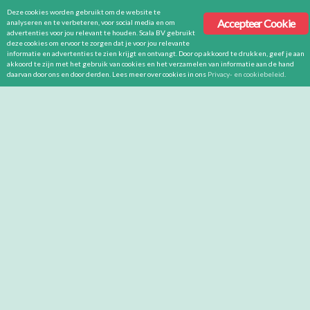
Deze cookies worden gebruikt om de website te
Accepteer Cookie
analyseren en te verbeteren, voor social media en om
advertenties voor jou relevant te houden. Scala BV gebruikt
deze cookies om ervoor te zorgen dat je voor jou relevante
informatie en advertenties te zien krijgt en ontvangt. Door op akkoord te drukken, geef je aan
akkoord te zijn met het gebruik van cookies en het verzamelen van informatie aan de hand
daarvan door ons en door derden. Lees meer over cookies in ons
Privacy- en cookiebeleid
.