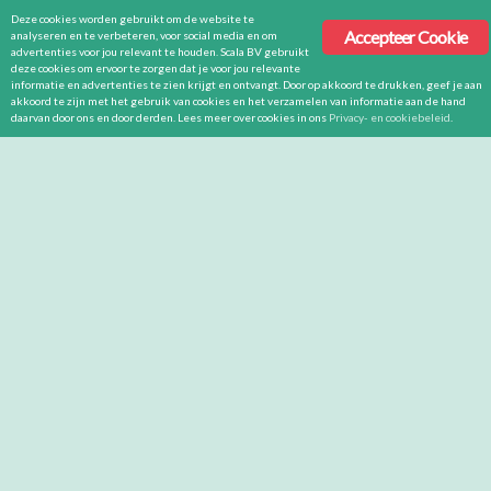
Deze cookies worden gebruikt om de website te
Accepteer Cookie
analyseren en te verbeteren, voor social media en om
advertenties voor jou relevant te houden. Scala BV gebruikt
deze cookies om ervoor te zorgen dat je voor jou relevante
informatie en advertenties te zien krijgt en ontvangt. Door op akkoord te drukken, geef je aan
akkoord te zijn met het gebruik van cookies en het verzamelen van informatie aan de hand
daarvan door ons en door derden. Lees meer over cookies in ons
Privacy- en cookiebeleid
.