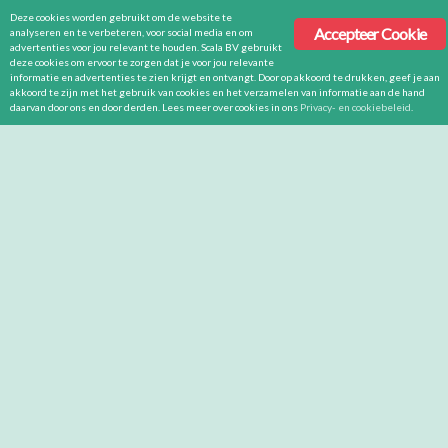
Deze cookies worden gebruikt om de website te
Accepteer Cookie
analyseren en te verbeteren, voor social media en om
advertenties voor jou relevant te houden. Scala BV gebruikt
deze cookies om ervoor te zorgen dat je voor jou relevante
informatie en advertenties te zien krijgt en ontvangt. Door op akkoord te drukken, geef je aan
akkoord te zijn met het gebruik van cookies en het verzamelen van informatie aan de hand
daarvan door ons en door derden. Lees meer over cookies in ons
Privacy- en cookiebeleid
.