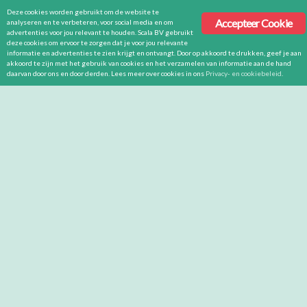
Deze cookies worden gebruikt om de website te
Accepteer Cookie
analyseren en te verbeteren, voor social media en om
advertenties voor jou relevant te houden. Scala BV gebruikt
deze cookies om ervoor te zorgen dat je voor jou relevante
informatie en advertenties te zien krijgt en ontvangt. Door op akkoord te drukken, geef je aan
akkoord te zijn met het gebruik van cookies en het verzamelen van informatie aan de hand
daarvan door ons en door derden. Lees meer over cookies in ons
Privacy- en cookiebeleid
.