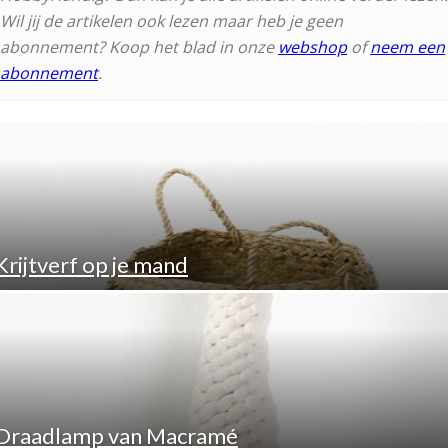
Wil jij de artikelen ook lezen maar heb je geen
abonnement? Koop het blad in onze
webshop
of
neem een
abonnement
.
Krijtverf op je mand
Draadlamp van Macramé