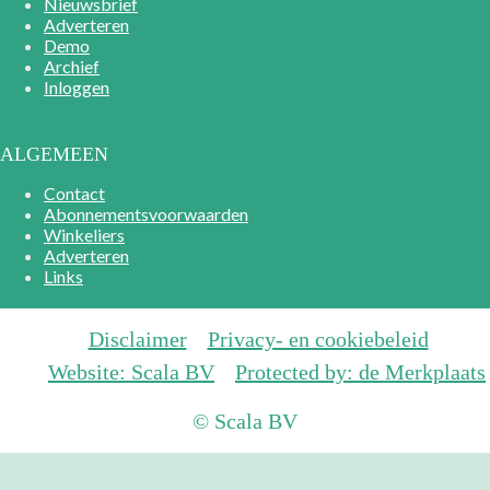
Nieuwsbrief
Adverteren
Demo
Archief
Inloggen
ALGEMEEN
Contact
Abonnementsvoorwaarden
Winkeliers
Adverteren
Links
Disclaimer
Privacy- en cookiebeleid
Website: Scala BV
Protected by: de Merkplaats
© Scala BV