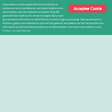
Deze cookies worden gebruikt om de website te
Accepteer Cookie
analyseren en te verbeteren, voor social media en om
advertenties voor jou relevant te houden. Scala BV
gebruikt deze cookies om ervoor te zorgen dat je voor
jou relevante informatie en advertenties te zien krijgt en ontvangt. Door op akkoord te
drukken, geef je aan akkoord te zijn met het gebruik van cookies en het verzamelen van
informatie aan de hand daarvan door ons en door derden. Lees meer over cookies in ons
Privacy- en cookiebeleid
.