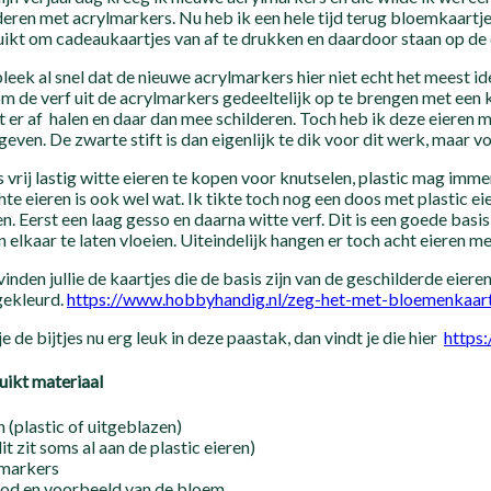
deren met acrylmarkers. Nu heb ik een hele tijd terug bloemkaartj
ikt om cadeaukaartjes van af te drukken en daardoor staan op de 
leek al snel dat de nieuwe acrylmarkers hier niet echt het meest i
m de verf uit de acrylmarkers gedeeltelijk op te brengen met een k
 er af halen en daar dan mee schilderen. Toch heb ik deze eieren me
geven. De zwarte stift is dan eigenlijk te dik voor dit werk, maar 
s vrij lastig witte eieren te kopen voor knutselen, plastic mag imme
hte eieren is ook wel wat. Ik tikte toch nog een doos met plastic ei
en. Eerst een laag gesso en daarna witte verf. Dit is een goede ba
in elkaar te laten vloeien. Uiteindelijk hangen er toch acht eieren m
vinden jullie de kaartjes die de basis zijn van de geschilderde ei
gekleurd.
https://www.hobbyhandig.nl/zeg-het-met-bloemenkaart
je de bijtjes nu erg leuk in deze paastak, dan vindt je die hier
https:
ikt materiaal
n (plastic of uitgeblazen)
dit zit soms al aan de plastic eieren)
lmarkers
od en voorbeeld van de bloem