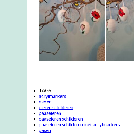
TAGS
acrylmarkers
eieren
eieren schilderen
paaseieren
paaseieren schilderen
paaseieren schilderen met acrylmarkers
pasen