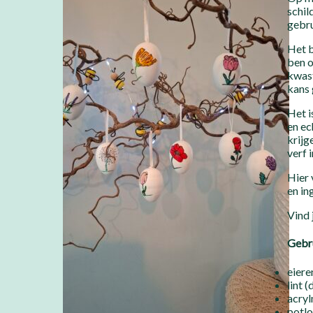
schil
gebru
Het b
ben o
kwast
kans 
Het i
en ec
krijg
verf 
Hier 
en in
Vind 
Gebru
eiere
lint (
acry
potlo