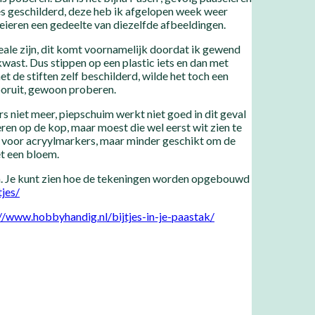
es geschilderd, deze heb ik afgelopen week weer
eieren een gedeelte van diezelfde afbeeldingen.
deale zijn, dit komt voornamelijk doordat ik gewend
wast. Dus stippen op een plastic iets en dan met
t de stiften zelf beschilderd, wilde het toch een
vooruit, gewoon proberen.
rs niet meer, piepschuim werkt niet goed in dit geval
eren op de kop, maar moest die wel eerst wit zien te
sis voor acryylmarkers, maar minder geschikt om de
et een bloem.
eren. Je kunt zien hoe de tekeningen worden opgebouwd
jes/
//www.hobbyhandig.nl/bijtjes-in-je-paastak/