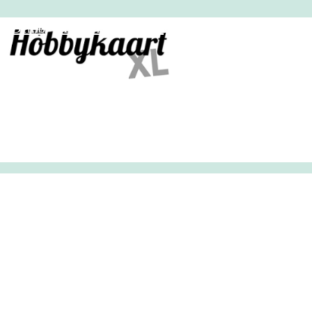
HobbyHandig
Demo
Archief
Inloggen