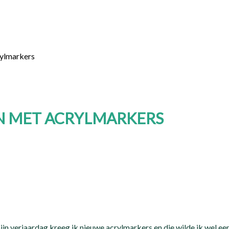
rylmarkers
N MET ACRYLMARKERS
jn verjaardag kreeg ik nieuwe acrylmarkers en die wilde ik wel een