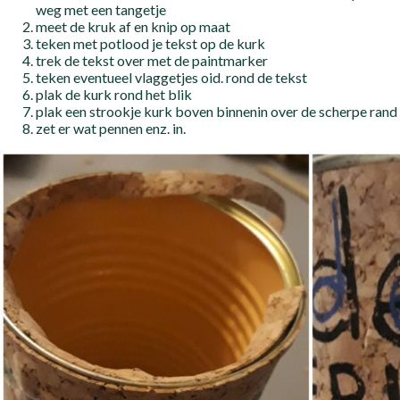
weg met een tangetje
meet de kruk af en knip op maat
teken met potlood je tekst op de kurk
trek de tekst over met de paintmarker
teken eventueel vlaggetjes oid. rond de tekst
plak de kurk rond het blik
plak een strookje kurk boven binnenin over de scherpe rand
zet er wat pennen enz. in.