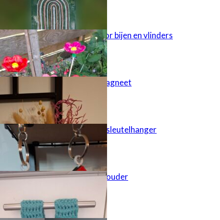
Tuinsteker voor bijen en vlinders
Juf bedankt magneet
Houten huisje sleutelhanger
Keukendoek houder