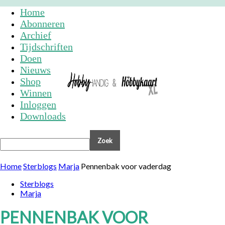
Home
Abonneren
Archief
Tijdschriften
Doen
Nieuws
Shop
Winnen
Inloggen
Downloads
Home
Sterblogs
Marja
Pennenbak voor vaderdag
Sterblogs
Marja
PENNENBAK VOOR