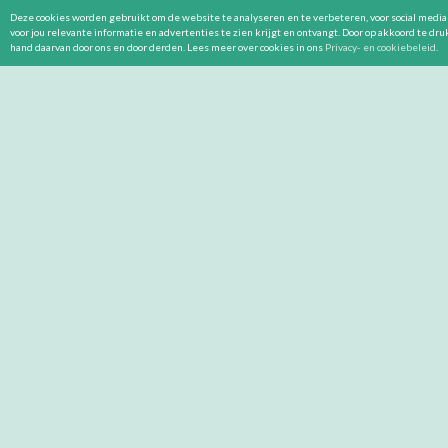
Deze cookies worden gebruikt om de website te analyseren en te verbeteren, voor social media 
voor jou relevante informatie en advertenties te zien krijgt en ontvangt. Door op akkoord te dr
hand daarvan door ons en door derden. Lees meer over cookies in ons
Privacy- en cookiebeleid
.