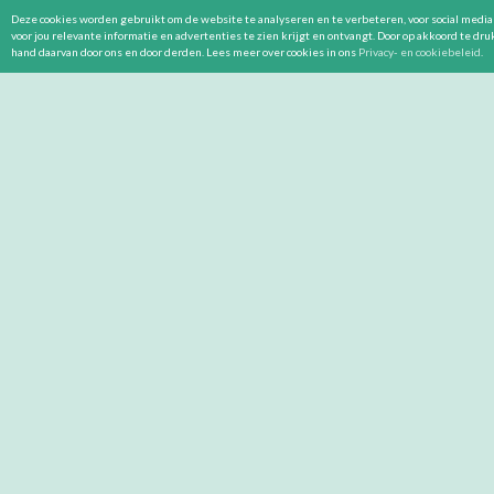
Deze cookies worden gebruikt om de website te analyseren en te verbeteren, voor social media 
voor jou relevante informatie en advertenties te zien krijgt en ontvangt. Door op akkoord te dr
hand daarvan door ons en door derden. Lees meer over cookies in ons
Privacy- en cookiebeleid
.