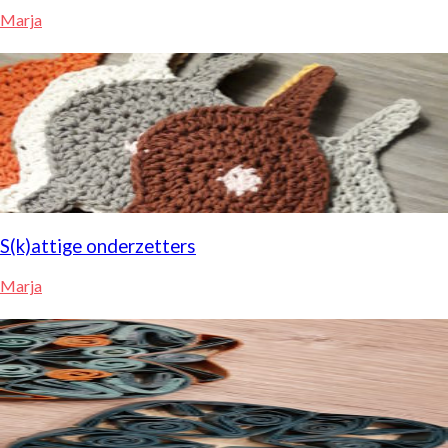
Marja
S(k)attige onderzetters
Marja