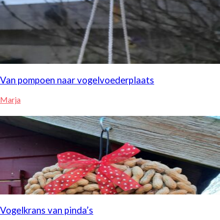
Van pompoen naar vogelvoederplaats
Marja
Vogelkrans van pinda’s