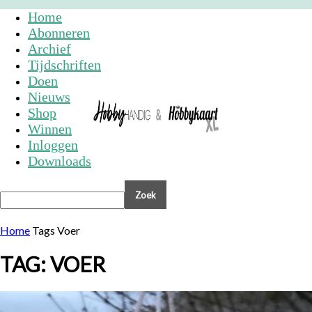
Home
Abonneren
Archief
Tijdschriften
Doen
Nieuws
Shop
Winnen
Inloggen
Downloads
Home
Tags
Voer
TAG: VOER