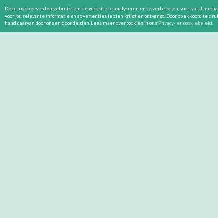
Deze cookies worden gebruikt om de website te analyseren en te verbeteren, voor social media 
voor jou relevante informatie en advertenties te zien krijgt en ontvangt. Door op akkoord te dr
hand daarvan door ons en door derden. Lees meer over cookies in ons
Privacy- en cookiebeleid
.