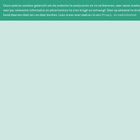
Deze cookies worden gebruikt om de website te analyseren en te verbeteren, voor social media 
voor jou relevante informatie en advertenties te zien krijgt en ontvangt. Door op akkoord te dr
hand daarvan door ons en door derden. Lees meer over cookies in ons
Privacy- en cookiebeleid
.