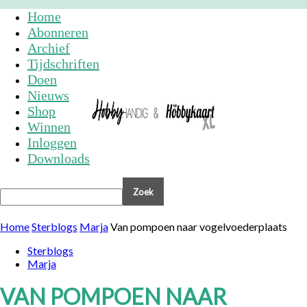
Home
Abonneren
Archief
Tijdschriften
Doen
Nieuws
Shop
Winnen
Inloggen
Downloads
Home
Sterblogs
Marja
Van pompoen naar vogelvoederplaats
Sterblogs
Marja
VAN POMPOEN NAAR