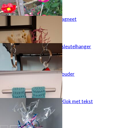
Juf bedankt magneet
Houten huisje sleutelhanger
Keukendoek houder
cadeau idee – Klok met tekst