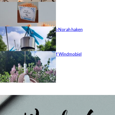
memory lane
solar hanglamp Norah haken
Windspinner of Windmobiel