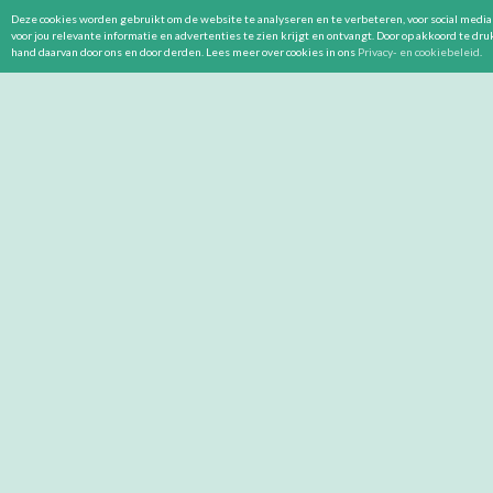
Deze cookies worden gebruikt om de website te analyseren en te verbeteren, voor social media 
voor jou relevante informatie en advertenties te zien krijgt en ontvangt. Door op akkoord te dr
hand daarvan door ons en door derden. Lees meer over cookies in ons
Privacy- en cookiebeleid
.