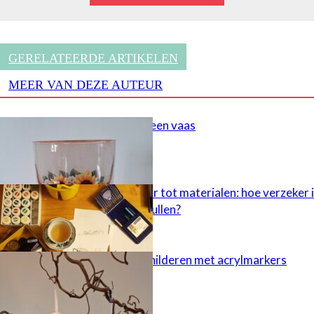
GERELATEERDE ARTIKELEN
MEER VAN DEZE AUTEUR
Decoupage in een vaas
Van apparatuur tot materialen: hoe verzeker 
mijn knutselspullen?
Paaseieren schilderen met acrylmarkers