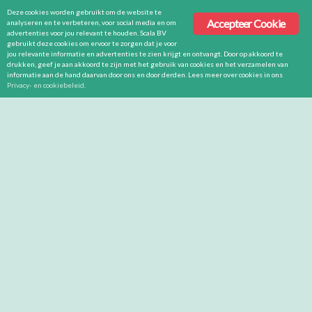
Deze cookies worden gebruikt om de website te
Accepteer Cookie
analyseren en te verbeteren, voor social media en om
advertenties voor jou relevant te houden. Scala BV
gebruikt deze cookies om ervoor te zorgen dat je voor
jou relevante informatie en advertenties te zien krijgt en ontvangt. Door op akkoord te
drukken, geef je aan akkoord te zijn met het gebruik van cookies en het verzamelen van
informatie aan de hand daarvan door ons en door derden. Lees meer over cookies in ons
Privacy- en cookiebeleid
.