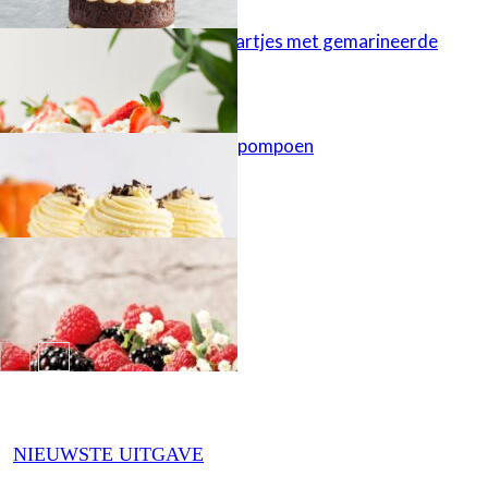
Cheesecaketaartjes met gemarineerde
aardbeien
Cupcakes met pompoen
Najaarstaart
NIEUWSTE UITGAVE