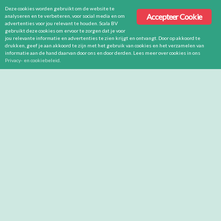
Deze cookies worden gebruikt om de website te
Accepteer Cookie
analyseren en te verbeteren, voor social media en om
advertenties voor jou relevant te houden. Scala BV
gebruikt deze cookies om ervoor te zorgen dat je voor
jou relevante informatie en advertenties te zien krijgt en ontvangt. Door op akkoord te
drukken, geef je aan akkoord te zijn met het gebruik van cookies en het verzamelen van
informatie aan de hand daarvan door ons en door derden. Lees meer over cookies in ons
Privacy- en cookiebeleid
.