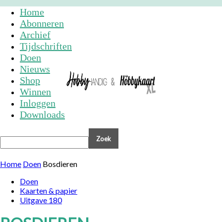
Home
Abonneren
Archief
Tijdschriften
Doen
Nieuws
Shop
Winnen
Inloggen
Downloads
Home
Doen
Bosdieren
Doen
Kaarten & papier
Uitgave 180