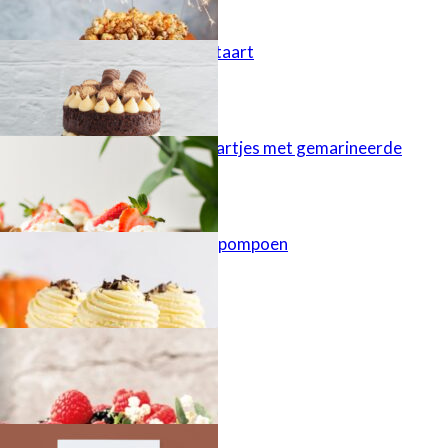
Kinder Bueno taart
Cheesecaketaartjes met gemarineerde
aardbeien
Cupcakes met pompoen
Najaarstaart
Doodle dog