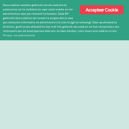
Deze cookies worden gebruikt om de website te
Accepteer Cookie
analyseren en te verbeteren, voor social media en om
advertenties voor jou relevant te houden. Scala BV
gebruikt deze cookies om ervoor te zorgen dat je voor
jou relevante informatie en advertenties te zien krijgt en ontvangt. Door op akkoord te
drukken, geef je aan akkoord te zijn met het gebruik van cookies en het verzamelen van
informatie aan de hand daarvan door ons en door derden. Lees meer over cookies in ons
Privacy- en cookiebeleid
.