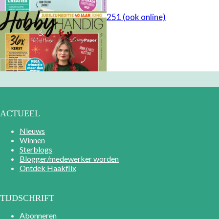
HobbyHandig 251 (ook online)
ACTUEEL
Nieuws
Winnen
Sterblogs
Blogger/medewerker worden
Ontdek Haakflix
TIJDSCHRIFT
Abonneren