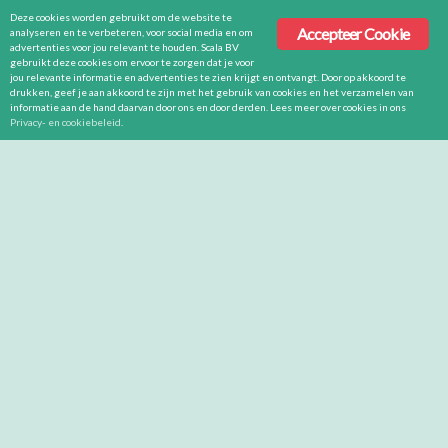
Deze cookies worden gebruikt om de website te
Accepteer Cookie
analyseren en te verbeteren, voor social media en om
advertenties voor jou relevant te houden. Scala BV
gebruikt deze cookies om ervoor te zorgen dat je voor
jou relevante informatie en advertenties te zien krijgt en ontvangt. Door op akkoord te
drukken, geef je aan akkoord te zijn met het gebruik van cookies en het verzamelen van
informatie aan de hand daarvan door ons en door derden. Lees meer over cookies in ons
Privacy- en cookiebeleid
.