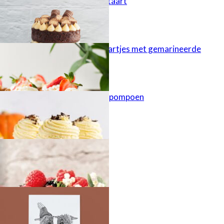
Kinder Bueno taart
Cheesecaketaartjes met gemarineerde
aardbeien
Cupcakes met pompoen
Najaarstaart
Doodle dog