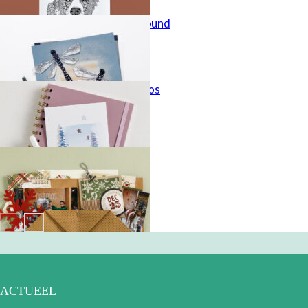
Magic is all around
Hertje in het bos
Cadeaumapje
ACTUEEL