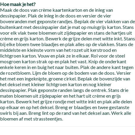
Hoe maak je het?
Maak de doos van crème kaartenkarton en de inleg van
dessinpapier. Plak de inleg in de doos en versier de vier
bovenranden met geponste randjes. Beplak de vier vlakken van de
buitenkant met dessinpapier dat je mat op muisgrijs karton. Stans
voor elk vlak twee bloemen uit zijdepapier en stans de hartjes uit
crème en grijs karton. Bewerk de grijze delen met witte inkt. Stans
bij elke bloem twee blaadjes en plak alles op de vlakken. Stans de
middelste en kleinste vorm van het rozet uit kerstrood en
lichtgroen karton. Vouw en plak ze in elkaar. Rol voor de steel
mosgroen karton strak op en plak het vast. Knip de onderkant
enkele keren in en buig het naar buiten. Plak de andere kant tegen
de rozetbloem. Lijm de bloem op de bodem van de doos. Versier
het met een ingeknipte, groene cirkel. Beplak de bovenzijde van
het deksel met kleiner lichtgroen karton en nog kleiner
dessinpapier. Plak geponste randen langs de omtrek. Stans drie
maten bloemen uit zijdepapier en het hart uit crème en grijs
karton. Bewerk het grijze rondje met witte inkt en plak alle delen
op elkaar en op het deksel. Breng er blaadjes en twee gestanste
swirls bij aan. Breng lint op de rand van het deksel aan. Werk alle
bloemen af met strassteentjes.